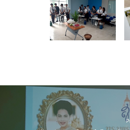
10
1
P