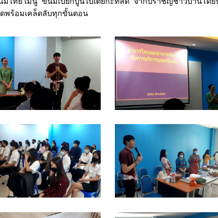
ขนมไทย เมนู “ขนมเปียกปูนใบเตยกะทิสด” จากปราชญ์ชาวบ้านโดย
พร้อมเคล็ดลับทุกขั้นตอน
3
04
7
08