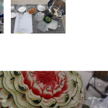
14
ost