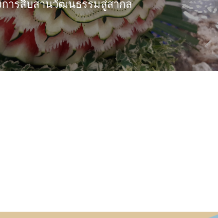
การสืบสานวัฒนธรรมสู่สากล