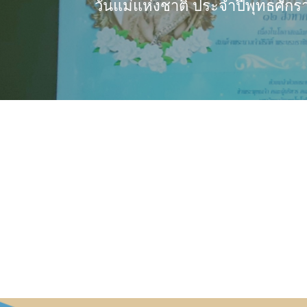
วันแม่แห่งชาติ ประจำปีพุทธศั