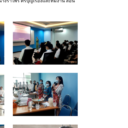
นางรำไพร ศรีบุญเรืองและทีมงาน สอน
05
09