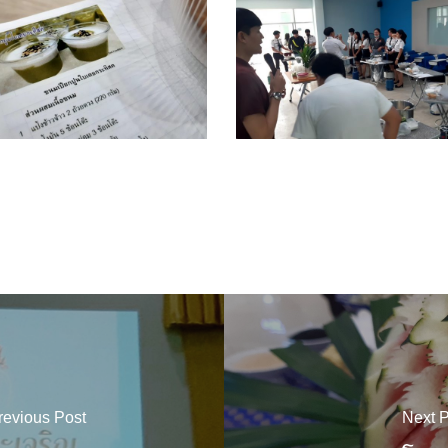
1
12
revious Post
Next P