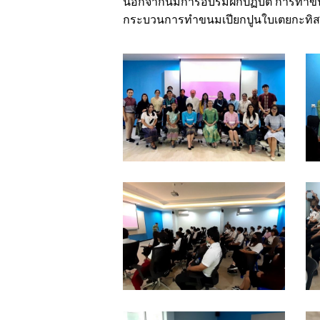
นอกจากนี้มีการอบรมฝึกปฏิบัติ การทำ
กระบวนการทำขนมเปียกปูนใบเตยกะทิสด
02
0
06
0