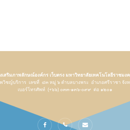
่งเสริมภาพลักษณ์องค์กร
เว็บตรง
มหาวิทยาลัยเทคโนโลยีราชมง
พวิชญ์บริการ เลขที่ ๔๓ หมู่ ๖ ตำบลบางพระ อำเภอศรีราชา จัง
เบอร์โทรศัพท์ (+๖๖) ๐๓๓-๑๓๖-๐๙๙ ต่อ ๑๒๐๑
facebook
phone
email