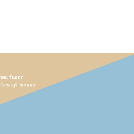
คลตะวันออก
หวัดชลบุรี ๒๐๑๑๐